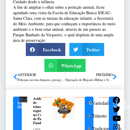
Cuidado desde a infância
A fim de ampliar o olhar sobre a proteção animal, ficou
agendado uma visita da Escola de Educação Básica IDEAU-
Santa Clara, com as turmas da educação infantil, a Secretaria
do Meio Ambiente, para que conheçam a importância do meio
ambiente e o bem-estar animal, através de um passeio ao
Parque Banhado da Vergueiro, o qual dispõem de uma ampla
área de preservação.
Facebook
Twitter
WhatsApp
ANTERIOR
PRÓXIMO
Policiais ouvem disparos, perseguem e prendem indivíduos por tráfico de drogas
Operação de Brigada Militar e Guarda de Trânsito combate embriaguez ao volante
Acidente
Variedades
de
NOTÍCIAS
CATEGORIAS
REDES
trânsito
RELACIONADAS
SOCIAI
registrado
no Centro
Trânsito
de Passo
Fundo
Tradicionalismo
Leia