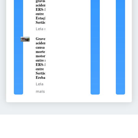
gravíssimo
acidente na
ERS-135,
entre
Estação e
Sertão
Leia mais
Grave
acidente
causa
morte de
motorista
entre na
ERS-135,
entre
Sertão e
Erebango
Leia
mais