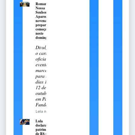
Romaria de
Nossa
Senhora
Aparecida:
novena
preparatória
começa
neste
domingo, 9
Divulgado
o cartal
oficial do
evento
marcado
para os
dias 11 e
12 de
outubro
em Passo
Fundo
Leia mais
Lula
declara
patrimônio
de R$ 4,7