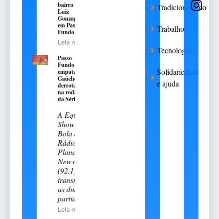
bairro São
Tradicionalismo
Luiz
Gonzaga,
em Passo
Trabalho
Fundo
Leia mais
Tecnologia
Passo
Fundo
Solidariedade
empata e
Gaúcho é
e ajuda
derrotado
na rodada
da Série A-2
A Equipe
Show de
Bola da
Rádio
Planalto
News
(92.1)
transmitiu
as duas
partidas
Leia mais