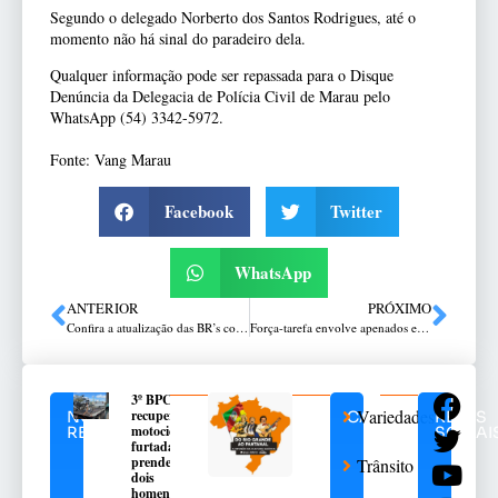
Segundo o delegado Norberto dos Santos Rodrigues, até o
momento não há sinal do paradeiro dela.
Qualquer informação pode ser repassada para o Disque
Denúncia da Delegacia de Polícia Civil de Marau pelo
WhatsApp (54) 3342-5972.
Fonte: Vang Marau
Facebook
Twitter
WhatsApp
ANTERIOR
PRÓXIMO
Confira a atualização das BR’s com as fortes chuvas de agora
Força-tarefa envolve apenados e possibilita doação de tênis a atingidos pelas enchentes
3º BPChq
Variedades
recupera
NOTÍCIAS
CATEGORIAS
REDES
motocicleta
RELACIONADAS
SOCIAI
furtada e
prende
Trânsito
dois
homens no