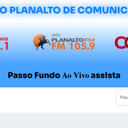
O PLANALTO DE COMUNI
Ao Vivo
Passo Fundo
assista
mo
Colunistas
Sobre a Planalto
Contato