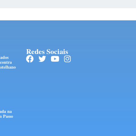
Redes Sociais
tados
 contra
stelhano
tada na
m Passo