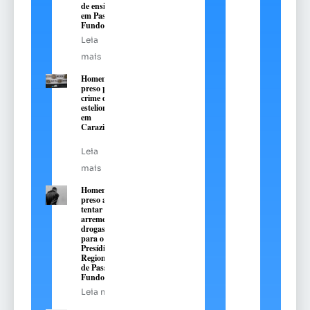
de ensino
em Passo
Fundo
Leia
mais
Homem é
preso pelo
crime de
estelionato
em
Carazinho
Leia
mais
Homem é
preso ao
tentar
arremessar
drogas
para o
Presídio
Regional
de Passo
Fundo
Leia mais