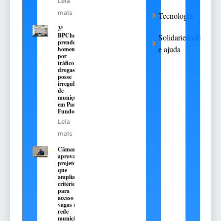
Leia
mais
Tecnologia
3º
BPChq
Solidariedade
prende
e ajuda
homem
por
tráfico de
drogas e
posse
irregular
de
munições
em Passo
Fundo
Leia
mais
Câmara
aprova
projeto
que
amplia
critérios
para
acesso a
vagas na
rede
municipal