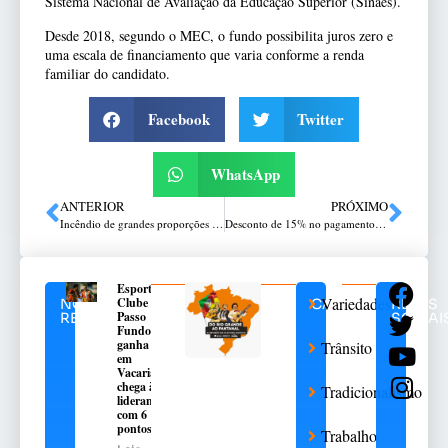
Sistema Nacional de Avaliação da Educação Superior (Sinaes).
Desde 2018, segundo o MEC, o fundo possibilita juros zero e
uma escala de financiamento que varia conforme a renda
familiar do candidato.
Facebook
Twitter
WhatsApp
ANTERIOR
PRÓXIMO
Incêndio de grandes proporções é registrado em vegetação no bairro Cristóvão 2
Desconto de 15% no pagamento em cota única do IPTU de Passo Fundo termina na próxima quarta-feira
Esporte
Variedades
Clube
NOTÍCIAS
CATEGORIAS
REDES
Passo
RELACIONADAS
SOCIAI
Fundo
ganha
Trânsito
em
Vacaria e
chega à
Tradicionalismo
liderança
com 6
pontos
Trabalho