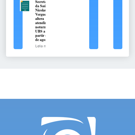
Secretaria
da Saúde de
Nicolau
Vergueiro
altera
atendimento
noturno na
UBS a
partir de 10
de agosto
Leia mais