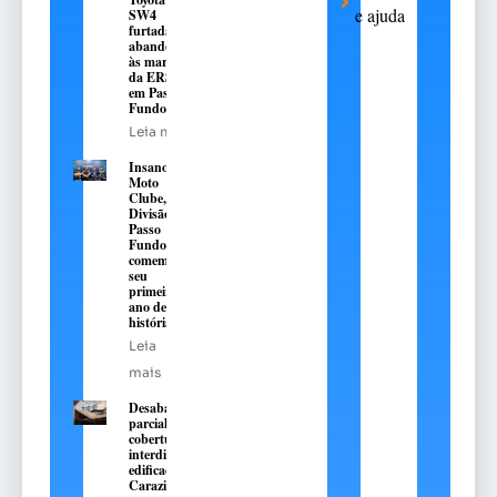
e ajuda
SW4
furtada e
abandonada
às margens
da ERS-324,
em Passo
Fundo
Leia mais
Insanos
Moto
Clube,
Divisão
Passo
Fundo,
comemora
seu
primeiro
ano de
história
Leia
mais
Desabamento
parcial de
cobertura
interdita
edificação em
Carazinho