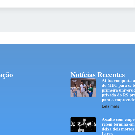
ação
Notícias Recentes
Atitus conquista 
do MEC para se t
primeira universi
privada do RS pr
para o empreend
Leia mais
Assalto com empre
refém termina em 
deixa dois mortos
Largo