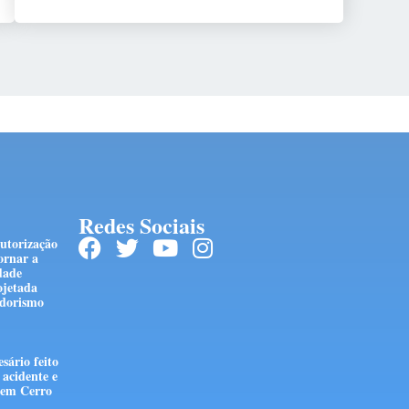
Redes Sociais
autorização
ornar a
dade
ojetada
edorismo
sário feito
acidente e
 em Cerro