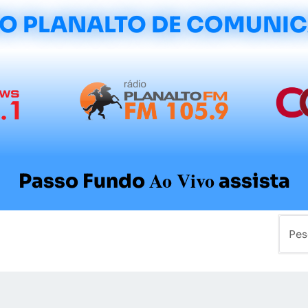
O PLANALTO DE COMUNI
Ao Vivo
Passo Fundo
assista
mo
Colunistas
Sobre a Planalto
Contato