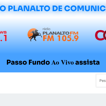
O PLANALTO DE COMUNI
Ao Vivo
Passo Fundo
assista
mo
Colunistas
Sobre a Planalto
Contato