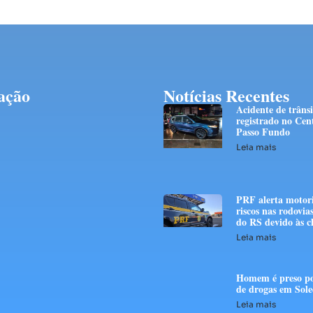
ação
Notícias Recentes
Acidente de trânsi
registrado no Cen
Passo Fundo
Leia mais
PRF alerta motori
riscos nas rodovias
do RS devido às c
Leia mais
Homem é preso po
de drogas em Sol
Leia mais