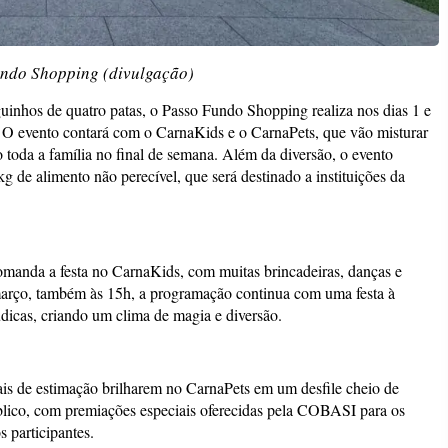
undo Shopping (divulgação)
inhos de quatro patas, o Passo Fundo Shopping realiza nos dias 1 e
. O evento contará com o CarnaKids e o CarnaPets, que vão misturar
o toda a família no final de semana. Além da diversão, o evento
1kg de alimento não perecível, que será destinado a instituições da
manda a festa no CarnaKids, com muitas brincadeiras, danças e
março, também às 15h, a programação continua com uma festa à
údicas, criando um clima de magia e diversão.
ais de estimação brilharem no CarnaPets em um desfile cheio de
úblico, com premiações especiais oferecidas pela COBASI para os
 participantes.