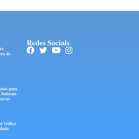
Redes Sociais
to
tro de
stas para
 federais
huvas
r tráfico
edade