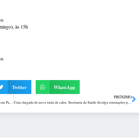
os
mingo), às 15h
os
Twitter
WhatsApp
PRÓXIMO
Corsan faz reparo em tubulação que apresentou vazamento na ERS-324, em Passo Fundo
Com chegada de nova onda de calor, Secretaria da Saúde divulga orientações para a saúde dos trabalhadores