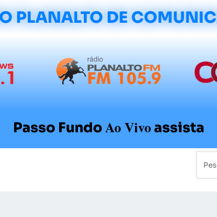
O PLANALTO DE COMUNI
Ao Vivo
Passo Fundo
assista
mo
Colunistas
Sobre a Planalto
Contato