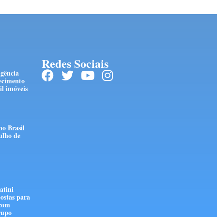
Redes Sociais
ngência
ecimento
l imóveis
no Brasil
ulho de
atini
ostas para
 com
rupo