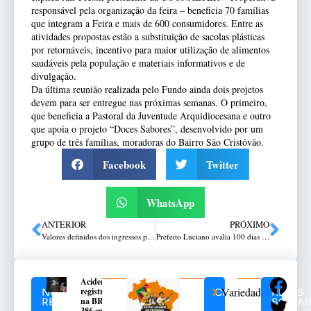
responsável pela organização da feira – beneficia 70 famílias
que integram a Feira e mais de 600 consumidores. Entre as
atividades propostas estão a substituição de sacolas plásticas
por retornáveis, incentivo para maior utilização de alimentos
saudáveis pela população e materiais informativos e de
divulgação.
Da última reunião realizada pelo Fundo ainda dois projetos
devem para ser entregue nas próximas semanas. O primeiro,
que beneficia a Pastoral da Juventude Arquidiocesana e outro
que apoia o projeto “Doces Sabores”, desenvolvido por um
grupo de três famílias, moradoras do Bairro São Cristóvão.
Facebook
Twitter
WhatsApp
ANTERIOR
PRÓXIMO
Valores definidos dos ingressos para Passo Fundo x Veranópolis
Prefeito Luciano avalia 100 dias de governo em Passo Fundo
Acidente
Variedades
registrado
NOTÍCIAS
CATEGORIAS
REDES
na BR-
RELACIONADAS
SOCIAI
386 em