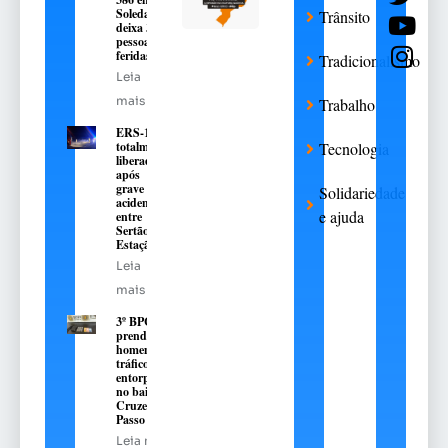
Soledade
Trânsito
deixa 3
pessoas
feridas
Tradicionalismo
Leia
mais
Trabalho
ERS-135 é
totalmente
Tecnologia
liberada
após
grave
Solidariedade
acidente
e ajuda
entre
Sertão e
Estação
Leia
mais
3º BPChq
prende
homem por
tráfico de
entorpecentes
no bairro
Cruzeiro, em
Passo Fundo
Leia mais