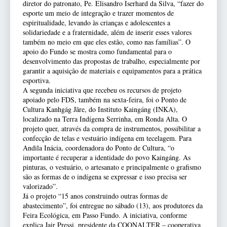
diretor do patronato, Pe. Elisandro Iserhard da Silva, “fazer do
esporte um meio de integração e trazer momentos de
espiritualidade, levando às crianças e adolescentes a
solidariedade e a fraternidade, além de inserir esses valores
também no meio em que eles estão, como nas famílias”. O
apoio do Fundo se mostra como fundamental para o
desenvolvimento das propostas de trabalho, especialmente por
garantir a aquisição de materiais e equipamentos para a prática
esportiva.
A segunda iniciativa que recebeu os recursos de projeto
apoiado pelo FDS, também na sexta-feira, foi o Ponto de
Cultura Kanhgág Jãre, do Instituto Kaingáng (INKA),
localizado na Terra Indígena Serrinha, em Ronda Alta. O
projeto quer, através da compra de instrumentos, possibilitar a
confecção de telas e vestuário indígena em tecelagem. Para
Andila Inácia, coordenadora do Ponto de Cultura, “o
importante é recuperar a identidade do povo Kaingáng. As
pinturas, o vestuário, o artesanato e principalmente o grafismo
são as formas de o indígena se expressar e isso precisa ser
valorizado”.
Já o projeto “15 anos construindo outras formas de
abastecimento”, foi entregue no sábado (13), aos produtores da
Feira Ecológica, em Passo Fundo. A iniciativa, conforme
explica Jair Pressi, presidente da COONALTER – cooperativa