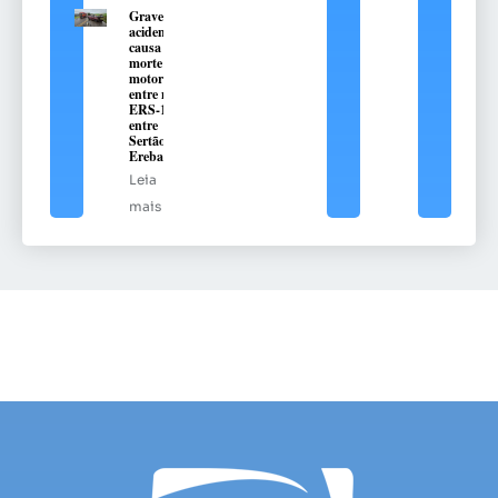
Grave
acidente
causa
morte de
motorista
entre na
ERS-135,
entre
Sertão e
Erebango
Leia
mais