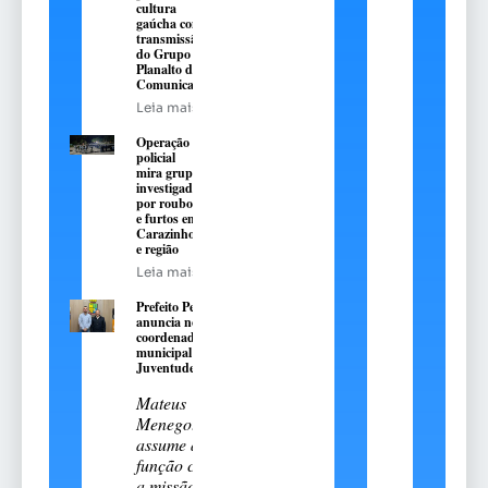
cultura
gaúcha com
transmissão
do Grupo
Planalto de
Comunicação
Leia mais
Operação
policial
mira grupo
investigado
por roubos
e furtos em
Carazinho
e região
Leia mais
Prefeito Pedro
anuncia novo
coordenador
municipal da
Juventude
Mateus
Menegotto
assume a
função com
a missão de