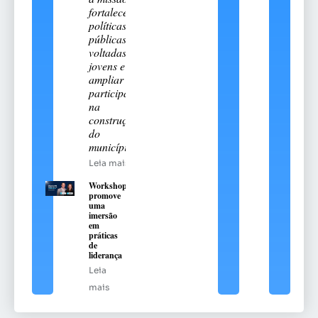
fortalecer
políticas
públicas
voltadas aos
jovens e
ampliar sua
participação
na
construção
do
município
Leia mais
Workshop
promove
uma
imersão
em
práticas
de
liderança
Leia
mais