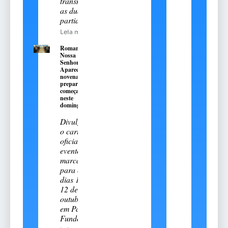
transmitiu
as duas
partidas
Leia mais
Romaria de
Nossa
Senhora
Aparecida:
novena
preparatória
começa
neste
domingo, 9
Divulgado
o cartal
oficial do
evento
marcado
para os
dias 11 e
12 de
outubro
em Passo
Fundo