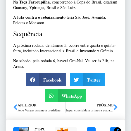
Taça Farroupilha
Na
, concorrendo à Copa do Brasil, estariam
Guarany, Ypiranga, Brasil e São Luiz.
luta contra o rebaixamento
A
teria São José, Avenida,
Pelotas e Monsoon.
Sequência
A próxima rodada, de número 5, ocorre entre quarta e quinta-
feira, incluindo Internacional x Brasil e Juventude x Grêmio.
No sábado, pela rodada 6, haverá Gre-Nal. Vai ser às 21h, na
Arena.
Facebook
Twitter
WhatsApp
ANTERIOR
PRÓXIMO
Pepe Vargas assume a presidência da Assembleia Legislativa do RS
Itepa: concluída a primeira etapa da Pós-Graduação em Espiritualidade
3º BPChq