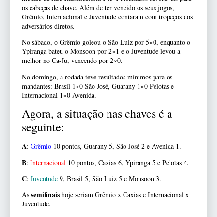
os cabeças de chave. Além de ter vencido os seus jogos,
Grêmio, Internacional e Juventude contaram com tropeços dos
adversários diretos.
No sábado, o Grêmio goleou o São Luiz por 5×0, enquanto o
Ypiranga bateu o Monsoon por 2×1 e o Juventude levou a
melhor no Ca-Ju, vencendo por 2×0.
No domingo, a rodada teve resultados mínimos para os
mandantes: Brasil 1×0 São José, Guarany 1×0 Pelotas e
Internacional 1×0 Avenida.
Agora, a situação nas chaves é a
seguinte:
A
:
Grêmio
10 pontos, Guarany 5, São José 2 e Avenida 1.
B
:
Internacional
10 pontos, Caxias 6, Ypiranga 5 e Pelotas 4.
C
:
Juventude
9, Brasil 5, São Luiz 5 e Monsoon 3.
semifinais
As
hoje seriam Grêmio x Caxias e Internacional x
Juventude.