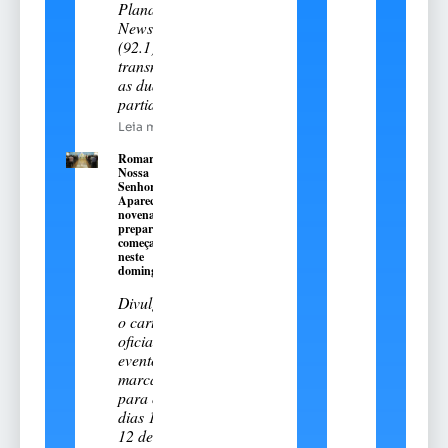
Planalto
News
(92.1)
transmitiu
as duas
partidas
Leia mais
Romaria de
Nossa
Senhora
Aparecida:
novena
preparatória
começa
neste
domingo, 9
Divulgado
o cartal
oficial do
evento
marcado
para os
dias 11 e
12 de