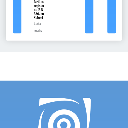
feridos é
registrado
na BR-
386, em
Seberi
Leia
mais