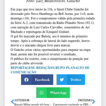
Foto: Luiz Medeiros/SC Gaúcho
Em jogo que teve início às 11h, o Sport Clube Gaúcho foi
derrotado pelo Novo Hamburgo na Be8 Arena, por 1×0, neste
domingo (18). Foi o compromisso válido pela primeira rodada
da Série A-2, com transmissão da Rádio Planalto News (92.1),
com narração de Luiz Carlos Carvalho, comentários de Ari
Machado e reportagens de Ezequiel Goulart.
O gol foi marcado por Batista, aos 6 minutos do primeiro
tempo. Após a cobrança de lateral do lado esquerdo, houve
desvio e o atacante chegou livre para marcar.
O Gaúcho criou várias oportunidades para empatar na etapa
final, porém não foi possível reverter o resultado.
O público foi restrito, com o cumprimento de punição por
parte do clube alviverde.
REPORTAGEM: REDAÇÃO/GRUPO PLANALTO DE
COMUNICAÇÃO
Facebook
Twitter
WhatsApp
ANTERIOR
PRÓXIMO
Brigada Militar prende três homens por tráfico de drogas em Ibiraiaras
Capotamento registrado na ERS-324 entre Passo Fundo e Pontão