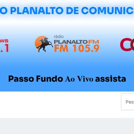
O PLANALTO DE COMUNI
Ao Vivo
Passo Fundo
assista
mo
Colunistas
Sobre a Planalto
Contato