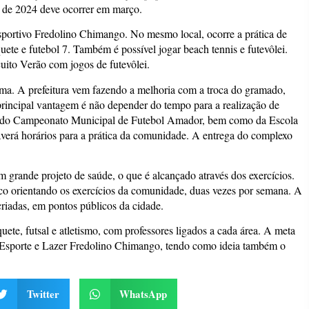
l de 2024 deve ocorrer em março.
sportivo Fredolino Chimango. No mesmo local, ocorre a prática de
quete e futebol 7. Também é possível jogar beach tennis e futevôlei.
cuito Verão com jogos de futevôlei.
rma. A prefeitura vem fazendo a melhoria com a troca do gramado,
 principal vantagem é não depender do tempo para a realização de
gos do Campeonato Municipal de Futebol Amador, bem como da Escola
averá horários para a prática da comunidade. A entrega do complexo
grande projeto de saúde, o que é alcançado através dos exercícios.
co orientando os exercícios da comunidade, duas vezes por semana. A
riadas, em pontos públicos da cidade.
uete, futsal e atletismo, com professores ligados a cada área. A meta
 Esporte e Lazer Fredolino Chimango, tendo como ideia também o
Twitter
WhatsApp