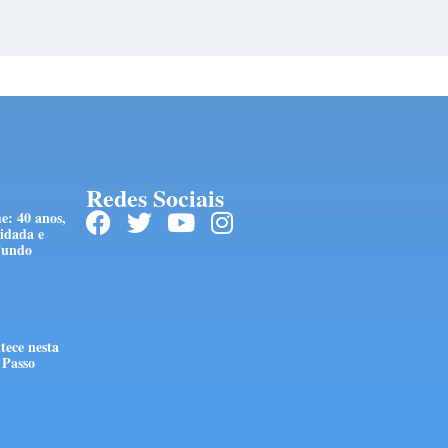
Redes Sociais
e: 40 anos,
idada e
Fundo
tece nesta
 Passo