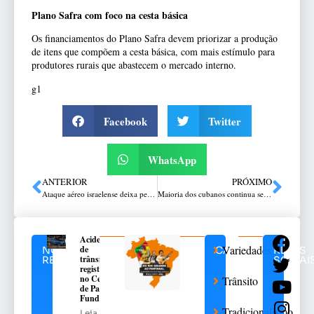
Plano Safra com foco na cesta básica
Os financiamentos do Plano Safra devem priorizar a produção
de itens que compõem a cesta básica, com mais estímulo para
produtores rurais que abastecem o mercado interno.
g1
Facebook
Twitter
WhatsApp
ANTERIOR
PRÓXIMO
Ataque aéreo israelense deixa pelo menos nove mortos em Gaza, incluindo jornalistas
Maioria dos cubanos continua sem energia elétrica
Acidente
Variedades
de
NOTÍCIAS
CATEGORIAS
REDES
trânsito
RELACIONADAS
SOCIAI
registrado
no Centro
Trânsito
de Passo
Fundo
Tradicionalismo
Leia