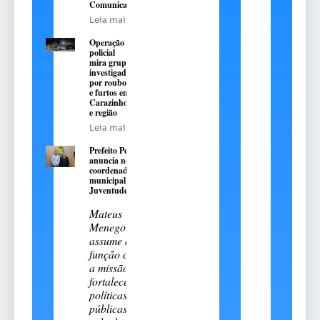
Comunicação
Leia mais
Operação
policial
mira grupo
investigado
por roubos
e furtos em
Carazinho
e região
Leia mais
Prefeito Pedro
anuncia novo
coordenador
municipal da
Juventude
Mateus
Menegotto
assume a
função com
a missão de
fortalecer
políticas
públicas