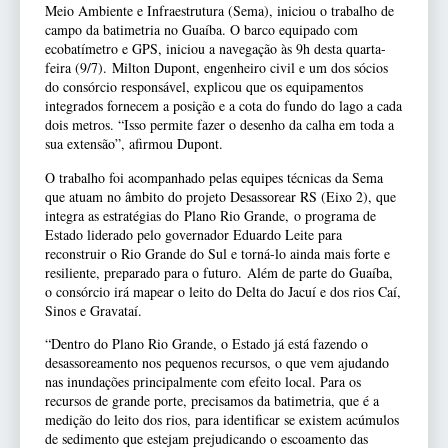
Meio Ambiente e Infraestrutura (Sema), iniciou o trabalho de
campo da batimetria no Guaíba. O barco equipado com
ecobatímetro e GPS, iniciou a navegação às 9h desta quarta-
feira (9/7). Milton Dupont, engenheiro civil e um dos sócios
do consórcio responsável, explicou que os equipamentos
integrados fornecem a posição e a cota do fundo do lago a cada
dois metros. “Isso permite fazer o desenho da calha em toda a
sua extensão”, afirmou Dupont.
O trabalho foi acompanhado pelas equipes técnicas da Sema
que atuam no âmbito do projeto Desassorear RS (Eixo 2), que
integra as estratégias do Plano Rio Grande, o programa de
Estado liderado pelo governador Eduardo Leite para
reconstruir o Rio Grande do Sul e torná-lo ainda mais forte e
resiliente, preparado para o futuro. Além de parte do Guaíba,
o consórcio irá mapear o leito do Delta do Jacuí e dos rios Caí,
Sinos e Gravataí.
“Dentro do Plano Rio Grande, o Estado já está fazendo o
desassoreamento nos pequenos recursos, o que vem ajudando
nas inundações principalmente com efeito local. Para os
recursos de grande porte, precisamos da batimetria, que é a
medição do leito dos rios, para identificar se existem acúmulos
de sedimento que estejam prejudicando o escoamento das