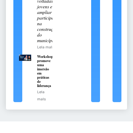
voltadas aos
jovens e
ampliar sua
participação
na
construção
do
município
Leia mais
Workshop
promove
uma
imersão
em
práticas
de
liderança
Leia
mais