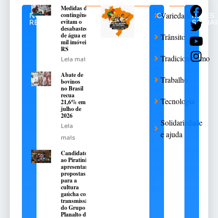
Medidas de
Variedades
contingência
NOTÍCIAS
CATEGORIAS
REDES
evitam o
RELACIONADAS
SOCIAI
desabastecimento
de água em 376
Trânsito
mil imóveis no
RS
Tradicionalismo
Leia mais
Abate de
Trabalho
bovinos
no Brasil
recua
Tecnologia
21,6% em
julho de
2026
Solidariedade
Leia
e ajuda
mais
Candidatos
ao Piratini
apresentarão
propostas
para a
cultura
gaúcha com
transmissão
do Grupo
Planalto de