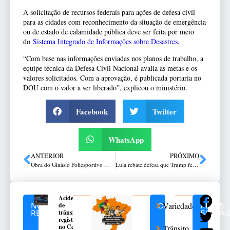
A solicitação de recursos federais para ações de defesa civil
para as cidades com reconhecimento da situação de emergência
ou de estado de calamidade pública deve ser feita por meio
do
Sistema Integrado de Informações sobre Desastres
.
“Com base nas informações enviadas nos planos de trabalho, a
equipe técnica da Defesa Civil Nacional avalia as metas e os
valores solicitados. Com a aprovação, é publicada portaria no
DOU com o valor a ser liberado”, explicou o ministério.
Facebook
Twitter
WhatsApp
ANTERIOR
PRÓXIMO
Obra do Ginásio Poliesportivo Municipal de Nicolau Vergueiro ultrapassa 50% de execução
Lula rebate defesa que Trump fez de Bolsonaro: “Não aceitamos tutela”
Acidente
Variedades
de
NOTÍCIAS
CATEGORIAS
REDES
trânsito
RELACIONADAS
SOCIAI
registrado
no Centro
Trânsito