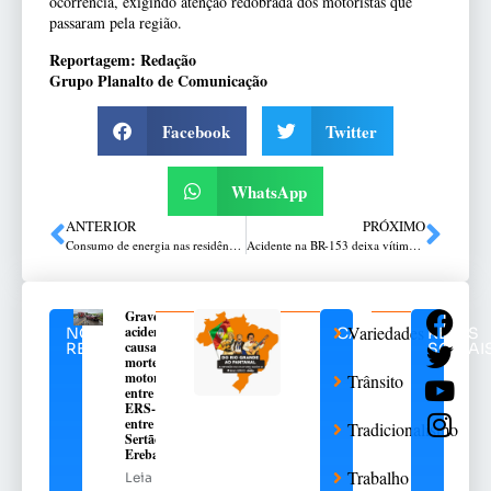
ocorrência, exigindo atenção redobrada dos motoristas que
passaram pela região.
Reportagem: Redação
Grupo Planalto de Comunicação
Facebook
Twitter
WhatsApp
ANTERIOR
PRÓXIMO
Consumo de energia nas residências cresce quase 6% em julho e puxa alta nacional
Acidente na BR-153 deixa vítima fatal em Erechim
Grave
Variedades
acidente
NOTÍCIAS
CATEGORIAS
REDES
causa
RELACIONADAS
SOCIAI
morte de
motorista
Trânsito
entre na
ERS-135,
entre
Tradicionalismo
Sertão e
Erebango
Trabalho
Leia