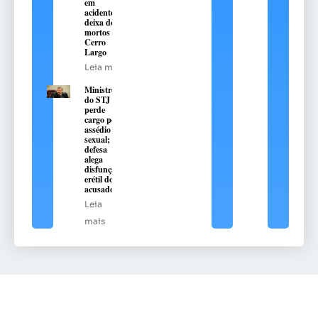
em
acidente e
deixa dois
mortos em
Cerro
Largo
Leia mais
Ministro
do STJ
perde
cargo por
assédio
sexual;
defesa
alega
disfunção
erétil do
acusado
Leia
mais