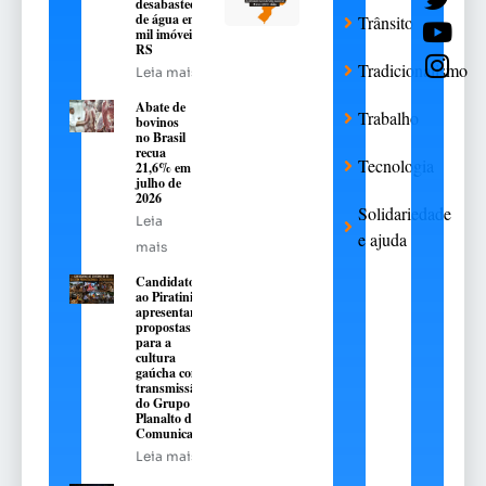
desabastecimento
de água em 376
Trânsito
mil imóveis no
RS
Tradicionalismo
Leia mais
Abate de
Trabalho
bovinos
no Brasil
recua
Tecnologia
21,6% em
julho de
2026
Solidariedade
Leia
e ajuda
mais
Candidatos
ao Piratini
apresentarão
propostas
para a
cultura
gaúcha com
transmissão
do Grupo
Planalto de
Comunicação
Leia mais