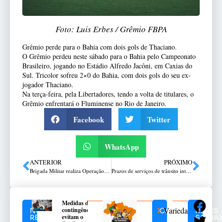
Foto: Luis Erbes / Grêmio FBPA
Grêmio perde para o Bahia com dois gols de Thaciano.
O Grêmio perdeu neste sábado para o Bahia pelo Campeonato
Brasileiro, jogando no Estádio Alfredo Jacôni, em Caxias do
Sul. Tricolor sofreu 2×0 do Bahia, com dois gols do seu ex-
jogador Thaciano.
Na terça-feira, pela Libertadores, tendo a volta de titulares, o
Grêmio enfrentará o Fluminense no Rio de Janeiro.
Facebook
Twitter
WhatsApp
ANTERIOR
PRÓXIMO
Brigada Militar realiza Operação de Combate à Pesca Ilegal
Prazos de serviços de trânsito interrompidos pelas enchentes voltam a contar neste domingo
Medidas de
Variedades
contingência
NOTÍCIAS
CATEGORIAS
REDES
evitam o
RELACIONADAS
SOCIAI