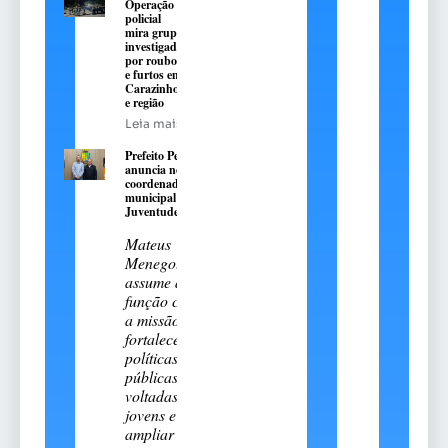
Operação
policial
mira grupo
investigado
por roubos
e furtos em
Carazinho
e região
Leia mais
Prefeito Pedro
anuncia novo
coordenador
municipal da
Juventude
Mateus
Menegotto
assume a
função com
a missão de
fortalecer
políticas
públicas
voltadas aos
jovens e
ampliar sua