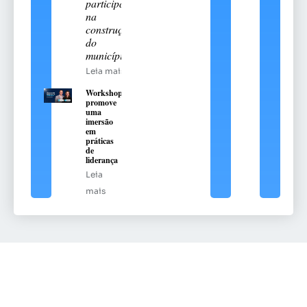
participação
na
construção
do
município
Leia mais
Workshop
promove
uma
imersão
em
práticas
de
liderança
Leia
mais