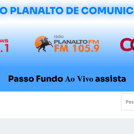
O PLANALTO DE COMUNI
Ao Vivo
Passo Fundo
assista
mo
Colunistas
Sobre a Planalto
Contato