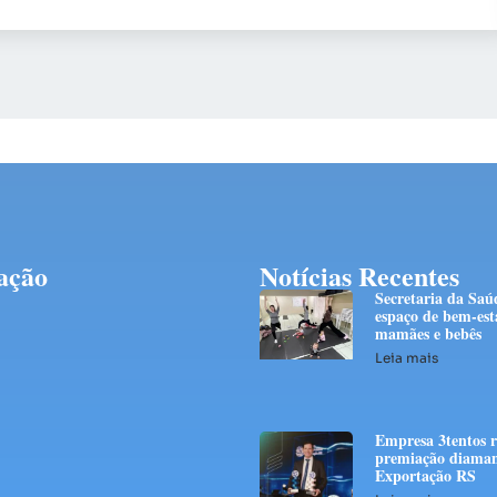
ação
Notícias Recentes
Secretaria da Saú
espaço de bem-est
mamães e bebês
Leia mais
Empresa 3tentos r
premiação diaman
Exportação RS