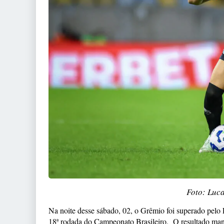
Foto: Luc
Na noite desse sábado, 02, o Grêmio foi superado pelo 
18ª rodada do Campeonato Brasileiro. O resultado mant