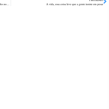
Espetáculo tradicionalista celebra os 168 anos de Passo Fundo com grandes nomes da música gaúcha
A vida, essa coisa leve que a gente insiste em pesar