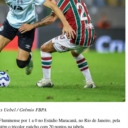
as Uebel / Grêmio FBPA
Fluminense por 1 a 0 no Estádio Maracanã, no Rio de Janeiro, pela
ém o tricolor gaúcho com 20 pontos na tabela.