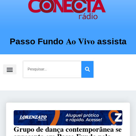
Ao Vivo
Passo Fundo
assista
Sobre a Planalto
Grupo de dança contemporânea se