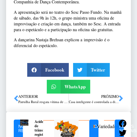
Companhia de Dança Contemporânea.
A apresentação será no teatro do Sesc Passo Fundo. Na manhã
de sábado, das 9h às 12h, o grupo ministra uma oficina de
improvisação e criação em dança, também no Sesc. A entrada
para o espetáculo e a participação na oficina são gratuitas.
A dançarina Nastaja Brehsan explicou a imprevisão é o
diferencial do espetáculo.
Facebook
Twitter
WhatsApp
ANTERIOR
PRÓXIMO
Patrulha Rural resgata vítima de sequestro em Pontão
Casa inteligente é controlada a distância
Acidente
Variedades
de
NOTÍCIAS
CATEGORIAS
REDES
trânsito
RELACIONADAS
SOCIAIS
registrado