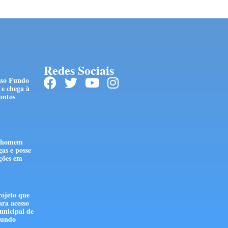
Redes Sociais
sso Fundo
e chega à
ontos
e homem
gas e posse
ções em
ojeto que
ara acesso
unicipal de
 Fundo