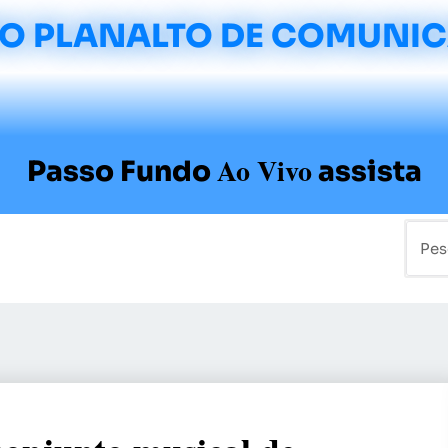
O PLANALTO DE COMUNI
Ao Vivo
Passo Fundo
assista
mo
Colunistas
Sobre a Planalto
Contato