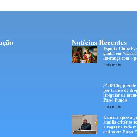
ação
Notícias Recentes
Esporte Clube Pa
ganha em Vacaria 
liderança com 6 p
Leia mais
3º BPChq prend
por tráfico de dro
irregular de muni
Passo Fundo
Leia mais
Câmara aprova pr
amplia critérios p
a vagas na rede m
ensino em Passo