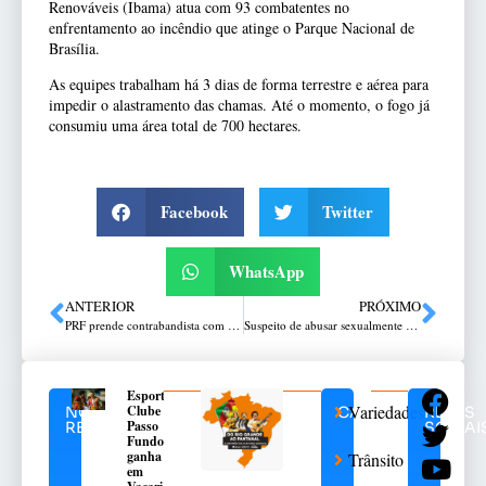
Renováveis (Ibama) atua com 93 combatentes no
enfrentamento ao incêndio que atinge o Parque Nacional de
Brasília.
As equipes trabalham há 3 dias de forma terrestre e aérea para
impedir o alastramento das chamas. Até o momento, o fogo já
consumiu uma área total de 700 hectares.
Facebook
Twitter
WhatsApp
ANTERIOR
PRÓXIMO
PRF prende contrabandista com meia tonelada de agrotóxicos ilegais em Erechim
Suspeito de abusar sexualmente de menina de 8 anos em escola é morto a tiros em Carazinho
Esporte
Variedades
Clube
NOTÍCIAS
CATEGORIAS
REDES
Passo
RELACIONADAS
SOCIAI
Fundo
ganha
Trânsito
em