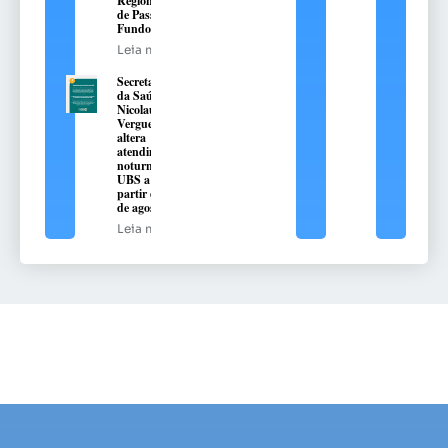
Regional
de Passo
Fundo
Leia mais
Secretaria
da Saúde de
Nicolau
Vergueiro
altera
atendimento
noturno na
UBS a
partir de 10
de agosto
Leia mais