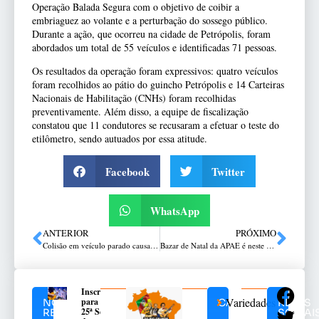
Operação Balada Segura com o objetivo de coibir a
embriaguez ao volante e a perturbação do sossego público.
Durante a ação, que ocorreu na cidade de Petrópolis, foram
abordados um total de 55 veículos e identificadas 71 pessoas.
Os resultados da operação foram expressivos: quatro veículos
foram recolhidos ao pátio do guincho Petrópolis e 14 Carteiras
Nacionais de Habilitação (CNHs) foram recolhidas
preventivamente. Além disso, a equipe de fiscalização
constatou que 11 condutores se recusaram a efetuar o teste do
etilômetro, sendo autuados por essa atitude.
Facebook
Twitter
WhatsApp
ANTERIOR
PRÓXIMO
Colisão em veículo parado causa capotamento na Petrópolis
Bazar de Natal da APAE é neste sábado
Inscrições
Variedades
para a
NOTÍCIAS
CATEGORIAS
REDES
25ª Seara
RELACIONADAS
SOCIAI