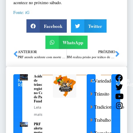
acontece no próximo sábado.
Fonte: iG
Facebook
Twitter
WhatsApp
ANTERIOR
PRÓXIMO
PRF atende acidente com morte em Seberi
BM realiza prisão por tráfico de drogas em Carazinho
Acidente
Variedades
de
NOTÍCIAS
CATEGORIAS
REDES
trânsito
RELACIONADAS
SOCIAI
registrado
no Centro
Trânsito
de Passo
Fundo
Tradicionalismo
Leia
mais
Trabalho
PRF
alerta
motoristas
Tecnologia