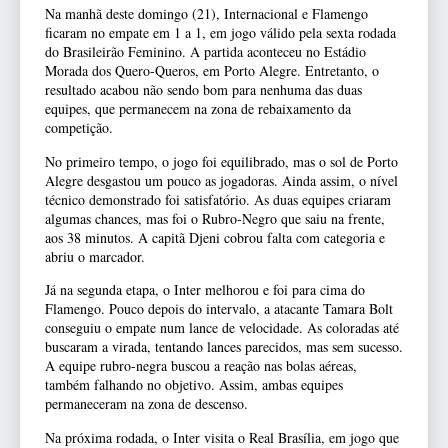
Na manhã deste domingo (21), Internacional e Flamengo
ficaram no empate em 1 a 1, em jogo válido pela sexta rodada
do Brasileirão Feminino. A partida aconteceu no Estádio
Morada dos Quero-Queros, em Porto Alegre. Entretanto, o
resultado acabou não sendo bom para nenhuma das duas
equipes, que permanecem na zona de rebaixamento da
competição.
No primeiro tempo, o jogo foi equilibrado, mas o sol de Porto
Alegre desgastou um pouco as jogadoras. Ainda assim, o nível
técnico demonstrado foi satisfatório. As duas equipes criaram
algumas chances, mas foi o Rubro-Negro que saiu na frente,
aos 38 minutos. A capitã Djeni cobrou falta com categoria e
abriu o marcador.
Já na segunda etapa, o Inter melhorou e foi para cima do
Flamengo. Pouco depois do intervalo, a atacante Tamara Bolt
conseguiu o empate num lance de velocidade. As coloradas até
buscaram a virada, tentando lances parecidos, mas sem sucesso.
A equipe rubro-negra buscou a reação nas bolas aéreas,
também falhando no objetivo. Assim, ambas equipes
permaneceram na zona de descenso.
Na próxima rodada, o Inter visita o Real Brasília, em jogo que