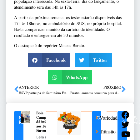
população interessada. Na sexta-feira, dia do lançamento, o
atendimento será das 14h às 17h.
A partir da próxima semana, os testes estarão disponíveis das
17h às 18horas, no ambulatório do SUS, no próprio hospital.
Basta comparecer munido da carteira de identidade. O
resultado é entregue em até 30 minutos.
O destaque é do repórter Mateus Barato.
Facebook
Twitter
WhatsApp
ANTERIOR
PRÓXIMO
HSVP participa de Seminário Estadual de Influenza
Piratini anuncia concurso para dois mil brigadianos
Boia
Variedades
Campeira
NOTÍCIAS
CATEGORIAS
REDES
dá início
RELACIONADAS
SOCIAI
aos Festejos
Farroupilha
Trânsito
Leia mais