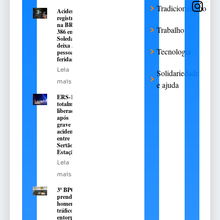
Tradicionalismo
Acidente
registrado
na BR-
Trabalho
386 em
Soledade
deixa 3
Tecnologia
pessoas
feridas
Leia
Solidariedade
mais
e ajuda
ERS-135 é
totalmente
liberada
após
grave
acidente
entre
Sertão e
Estação
Leia
mais
3º BPChq
prende
homem por
tráfico de
entorpecentes