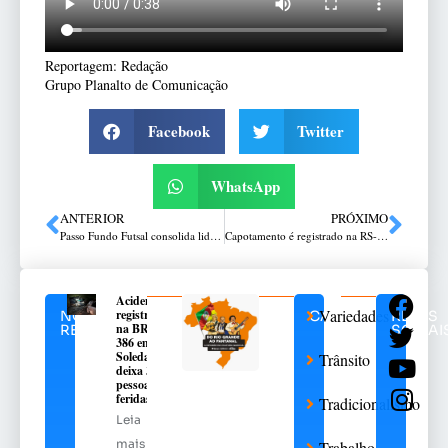
Reportagem: Redação
Grupo Planalto de Comunicação
Facebook
Twitter
WhatsApp
ANTERIOR
PRÓXIMO
Passo Fundo Futsal consolida liderança do Gauchão
Capotamento é registrado na RS-463 entre Coxilha e Tapejara
Acidente
Variedades
registrado
NOTÍCIAS
CATEGORIAS
REDES
na BR-
RELACIONADAS
SOCIAI
386 em
Soledade
Trânsito
deixa 3
pessoas
feridas
Tradicionalismo
Leia
mais
Trabalho