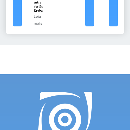
entre
Sertão e
Erebango
Leia
mais