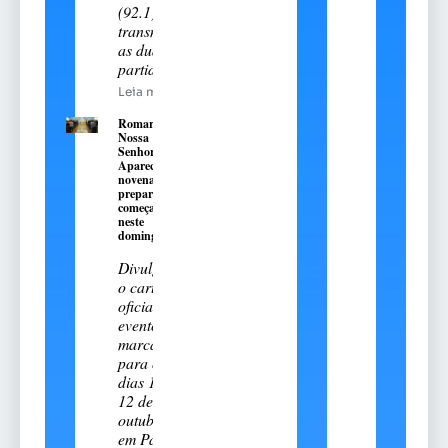
(92.1)
transmitiu
as duas
partidas
Leia mais
Romaria de
Nossa
Senhora
Aparecida:
novena
preparatória
começa
neste
domingo, 9
Divulgado
o cartal
oficial do
evento
marcado
para os
dias 11 e
12 de
outubro
em Passo