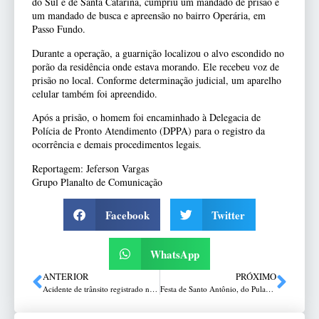
do Sul e de Santa Catarina, cumpriu um mandado de prisão e
um mandado de busca e apreensão no bairro Operária, em
Passo Fundo.
Durante a operação, a guarnição localizou o alvo escondido no
porão da residência onde estava morando. Ele recebeu voz de
prisão no local. Conforme determinação judicial, um aparelho
celular também foi apreendido.
Após a prisão, o homem foi encaminhado à Delegacia de
Polícia de Pronto Atendimento (DPPA) para o registro da
ocorrência e demais procedimentos legais.
Reportagem: Jeferson Vargas
Grupo Planalto de Comunicação
Facebook
Twitter
WhatsApp
ANTERIOR
PRÓXIMO
Acidente de trânsito registrado na ERS-324 no trecho entre Passo Fundo e Marau
Festa de Santo Antônio, do Pulador, passa a integrar Calendário de Eventos do Município