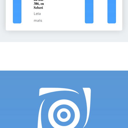
386, em
Seberi
Leia
mais