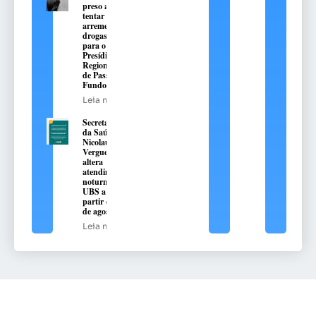
preso ao
tentar
arremessar
drogas
para o
Presídio
Regional
de Passo
Fundo
Leia mais
Secretaria
da Saúde de
Nicolau
Vergueiro
altera
atendimento
noturno na
UBS a
partir de 10
de agosto
Leia mais