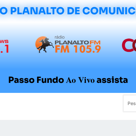
O PLANALTO DE COMUNI
Ao Vivo
Passo Fundo
assista
mo
Colunistas
Sobre a Planalto
Contato