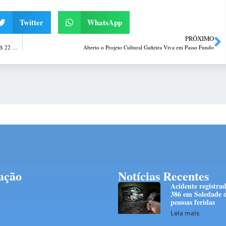
Twitter
WhatsApp
PRÓXIMO
Agentes de Trânsito retiram de circulação Chevrolet Celta com mais de R$ 22 mil em débitos em Passo Fundo
Aberto o Projeto Cultural Gafieira Viva em Passo Fundo
ação
Notícias Recentes
Acidente registra
386 em Soledade d
pessoas feridas
Leia mais