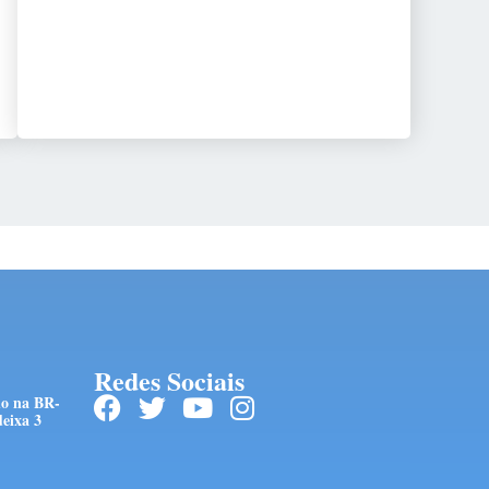
Redes Sociais
do na BR-
eixa 3