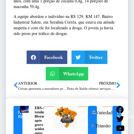
anos, com uma 1 porção de cocaína 0,4g, 14 porções de
maconha 59,4g.
A equipe abordou o indivíduo na RS 129, KM 147, Bairro
Industrial Salete, em Serafina Corrêa, que estava em atitude
suspeita e com ele foi localizado a droga. O jovem ja havia
sido preso por tráfico de drogas.
Facebook
Twitter
WhatsApp
ANTERIOR
PRÓXIMO
Corsan apresenta a moradores projetos que serão desenvolvidos na grande Vera Cruz
Feira de Saúde oferece serviços gratuitos neste sábado (29/06)
ERS-135 é
Variedades
totalmente
NOTÍCIAS
CATEGORIAS
REDES
liberada
RELACIONADAS
SOCIAI
após
grave
Trânsito
acidente
entre