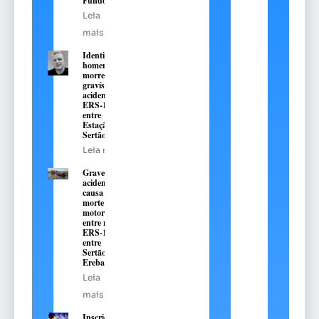
Fundo
Leia
mais
Identificado
homem que
morreu em
gravíssimo
acidente na
ERS-135,
entre
Estação e
Sertão
Leia mais
Grave
acidente
causa
morte de
motorista
entre na
ERS-135,
entre
Sertão e
Erebango
Leia
mais
Inscrições