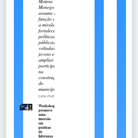
Mateus
Menegotto
assume a
função com
a missão de
fortalecer
políticas
públicas
voltadas aos
jovens e
ampliar sua
participação
na
construção
do
município
Leia mais
Workshop
promove
uma
imersão
em
práticas
de
liderança