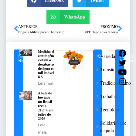
Facebook
Twitter
WhatsApp
ANTERIOR
PRÓXIMO
Brigada Militar prende homem por tráfico de entorpecentes em Carazinho
UPF elege nova reitoria
Medidas de
Variedades
contingência
NOTÍCIAS
CATEGORIAS
REDES
evitam o
RELACIONADAS
SOCIAI
desabastecimento
de água em 376
Trânsito
mil imóveis no
RS
Tradicionalismo
Leia mais
Abate de
Trabalho
bovinos
no Brasil
recua
Tecnologia
21,6% em
julho de
2026
Solidariedade
Leia
e ajuda
mais