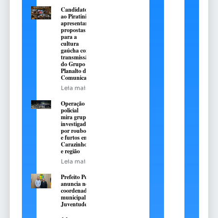
Candidatos
ao Piratini
apresentarão
propostas
para a
cultura
gaúcha com
transmissão
do Grupo
Planalto de
Comunicação
Leia mais
Operação
policial
mira grupo
investigado
por roubos
e furtos em
Carazinho
e região
Leia mais
Prefeito Pedro
anuncia novo
coordenador
municipal da
Juventude