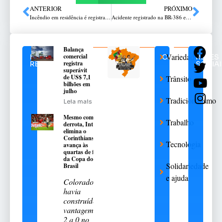
ANTERIOR
PRÓXIMO
Incêndio em residência é registrado no cdntro de Passo Fundo; caso é investigado como possível ato de vandalismo
Acidente registrado na BR-386 entre Carazinho e Santo Antônio do Planalto
Balança
Variedades
comercial
NOTÍCIAS
CATEGORIAS
REDES
registra
RELACIONADAS
SOCIA
superávit
de US$ 7,1
Trânsito
bilhões em
julho
Tradicionalismo
Leia mais
Mesmo com
Trabalho
derrota, Inter
elimina o
Corinthians e
Tecnologia
avança às
quartas de final
da Copa do
Solidariedade
Brasil
e ajuda
Colorado
havia
construído
vantagem de
2 a 0 no