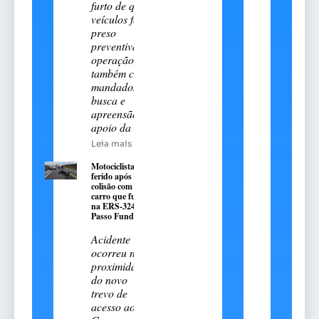
furto de quatro
veículos foi
preso
preventivamente;
operação
também cumpriu
mandados de
busca e
apreensão com
apoio da DHPP
Leia mais
Motociclista fica
ferido após
colisão com
carro que fugiu
na ERS-324, em
Passo Fundo
Acidente
ocorreu nas
proximidades
do novo
trevo de
acesso ao