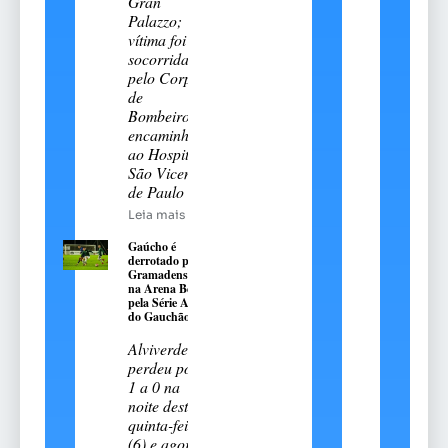
Gran
Palazzo;
vítima foi
socorrida
pelo Corpo
de
Bombeiros e
encaminhada
ao Hospital
São Vicente
de Paulo
Leia mais
Gaúcho é
derrotado pelo
Gramadense
na Arena Be8
pela Série A2
do Gauchão
Alviverde
perdeu por
1 a 0 na
noite desta
quinta-feira
(6) e agora