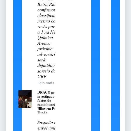
Beira-Rio e
confirmou a
classificação
mesmo com
revés por 2
a 1 na Neo
Química
Arena;
próximo
adversário
será
definido em
sorteio da
CBF
Leia mais
DRACO prende
investigado por
furtos de
caminhonetes Toyota
Hilux em Passo
Fundo
Suspeito de
envolvimento no