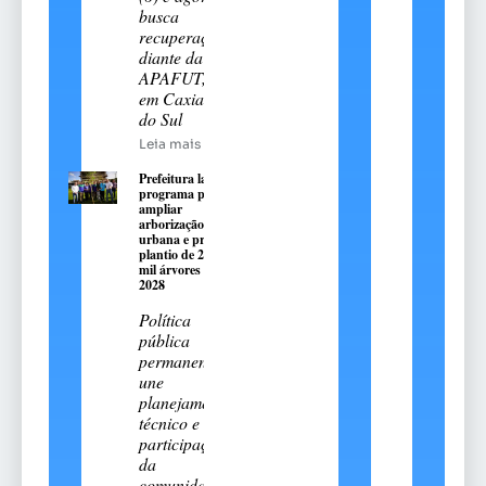
busca
recuperação
diante da
APAFUT,
em Caxias
do Sul
Leia mais
Prefeitura lança
programa para
ampliar
arborização
urbana e prevê
plantio de 2,5
mil árvores até
2028
Política
pública
permanente
une
planejamento
técnico e
participação
da
comunidade