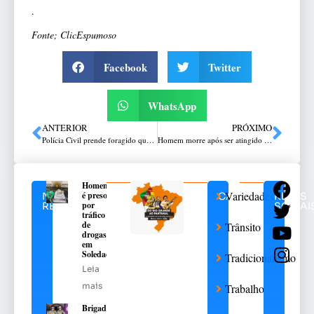
.
Fonte; ClicEspumoso
Facebook
Twitter
WhatsApp
ANTERIOR
PRÓXIMO
Polícia Civil prende foragido que registrava boletim de ocorrência em Passo Fundo
Homem morre após ser atingido por rodado de carreta com placas de Venâncio Aires em SC
Homem
Variedades
é preso
NOTÍCIAS
CATEGORIAS
REDES
por
RELACIONADAS
SOCIAI
tráfico
de
Trânsito
drogas
em
Soledade
Tradicionalismo
Leia
mais
Trabalho
Brigada