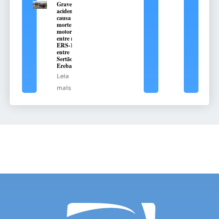
Grave
acidente
causa
morte de
motorista
entre na
ERS-135,
entre
Sertão e
Erebango
Leia
mais