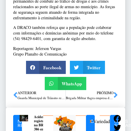
permanentes de combate ao tráfico de drogas e aos crimes
relacionados ao porte ilegal de armas no município. As forças
de segurança seguem atuando de forma integrada no
enfrentamento à criminalidade na região.
A DRACO também reforça que a população pode colaborar
com informações e denúncias anônimas por meio do telefone
(54) 98429-6401, com garantia de sigilo absoluto.
Reportagem: Jeferson Vargas
Grupo Planalto de Comunicação
Facebook
Twitter
WhatsApp
ANTERIOR
PRÓXIMO
Guarda Municipal de Trânsito realiza ação educativa sobre segurança viária em escola do distrito de São Roque, em Passo Fundo
Brigada Militar flagra empresa de reciclagem irregular no interior de Marau
Acidente
Variedades
registrado
NOTÍCIAS
CATEGORIAS
REDES
na BR-
RELACIONADAS
SOCIAI
386 em