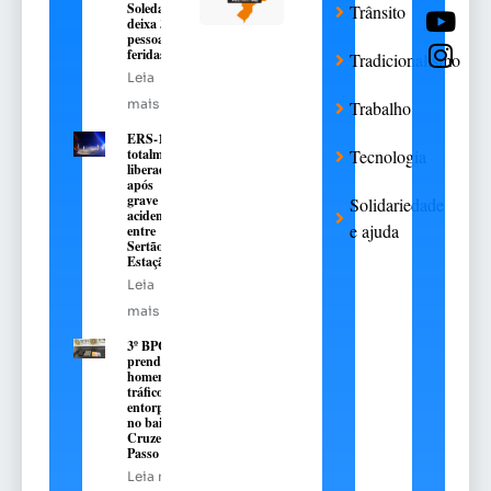
Soledade
Trânsito
deixa 3
pessoas
feridas
Tradicionalismo
Leia
mais
Trabalho
ERS-135 é
totalmente
Tecnologia
liberada
após
grave
Solidariedade
acidente
e ajuda
entre
Sertão e
Estação
Leia
mais
3º BPChq
prende
homem por
tráfico de
entorpecentes
no bairro
Cruzeiro, em
Passo Fundo
Leia mais