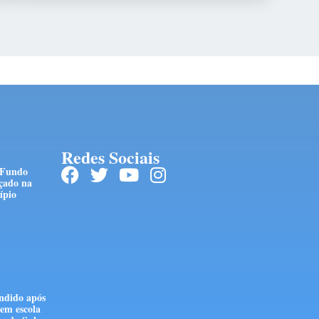
Redes Sociais
 Fundo
çado na
ípio
ndido após
em escola