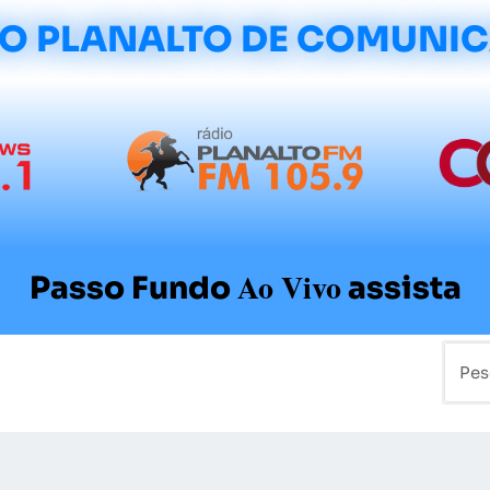
O PLANALTO DE COMUNI
Ao Vivo
Passo Fundo
assista
mo
Colunistas
Sobre a Planalto
Contato