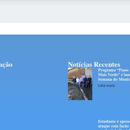
ação
Notícias Recentes
Programa “Passo
Mais Verde” é lan
Semana do Munic
Leia mais
Estudante é apree
ataque com facão 