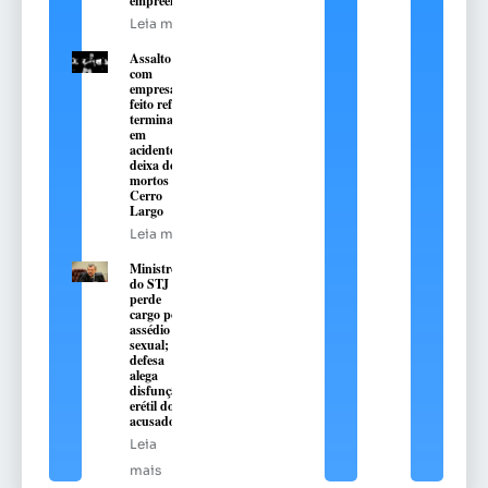
empreendedorismo
Leia mais
Assalto
com
empresário
feito refém
termina
em
acidente e
deixa dois
mortos em
Cerro
Largo
Leia mais
Ministro
do STJ
perde
cargo por
assédio
sexual;
defesa
alega
disfunção
erétil do
acusado
Leia
mais