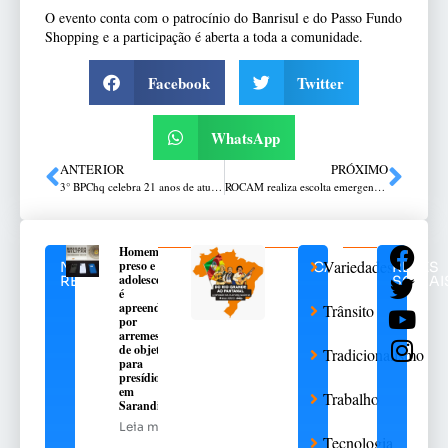
O evento conta com o patrocínio do Banrisul e do Passo Fundo
Shopping e a participação é aberta a toda a comunidade.
Facebook
Twitter
WhatsApp
ANTERIOR
PRÓXIMO
3° BPChq celebra 21 anos de atuação com solenidade na sede do batalhão em Passo Fundo
ROCAM realiza escolta emergencial e garante atendimento rápido a mulher em Passo Fundo
Homem é
Variedades
preso e
NOTÍCIAS
CATEGORIAS
REDES
adolescente
RELACIONADAS
SOCIAI
é
apreendido
Trânsito
por
arremesso
de objetos
Tradicionalismo
para
presídio
em
Trabalho
Sarandi
Leia mais
Tecnologia