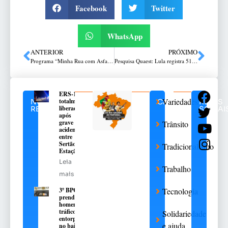
Facebook
Twitter
WhatsApp
ANTERIOR
PRÓXIMO
Programa “Minha Rua com Asfalto” avança com obras em Passo Fundo
Pesquisa Quaest: Lula registra 51% de desaprovação e 45% de aprovação
ERS-135 é
Variedades
totalmente
NOTÍCIAS
CATEGORIAS
REDES
liberada
RELACIONADAS
SOCIAI
após
grave
Trânsito
acidente
entre
Sertão e
Tradicionalismo
Estação
Leia
Trabalho
mais
3º BPChq
Tecnologia
prende
homem por
tráfico de
Solidariedade
entorpecentes
e ajuda
no bairro