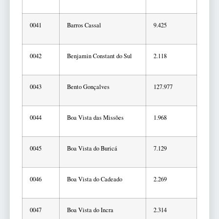
0041
Barros Cassal
9.425
0042
Benjamin Constant do Sul
2.118
0043
Bento Gonçalves
127.977
0044
Boa Vista das Missões
1.968
0045
Boa Vista do Buricá
7.129
0046
Boa Vista do Cadeado
2.269
0047
Boa Vista do Incra
2.314