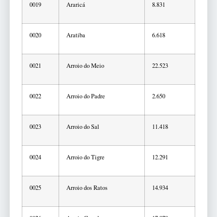
0019
Araricá
8.831
0020
Aratiba
6.618
0021
Arroio do Meio
22.523
0022
Arroio do Padre
2.650
0023
Arroio do Sal
11.418
0024
Arroio do Tigre
12.291
0025
Arroio dos Ratos
14.934