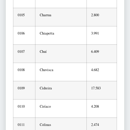
0105
Charrua
2.800
0106
Chiapetta
3.991
0107
Chuí
6.409
0108
Chuvisca
4.682
0109
Cidreira
17.583
0110
Ciríaco
4.208
0111
Colinas
2.474