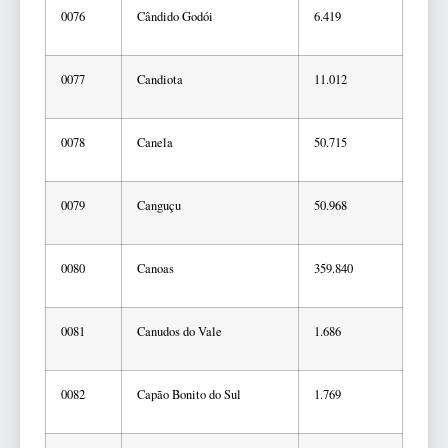
0076
Cândido Godói
6.419
0077
Candiota
11.012
0078
Canela
50.715
0079
Canguçu
50.968
0080
Canoas
359.840
0081
Canudos do Vale
1.686
0082
Capão Bonito do Sul
1.769