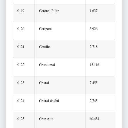
0119
Coronel Pilar
1.637
0120
Cotiporã
3.926
0121
Coxilha
2.718
0122
Crissiumal
13.116
0123
Cristal
7.455
0124
Cristal do Sul
2.745
0125
Cruz Alta
60.454