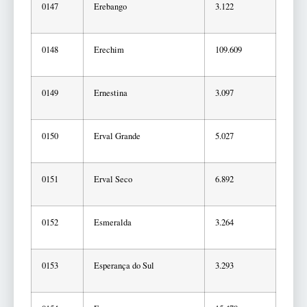
0147
Erebango
3.122
0148
Erechim
109.609
0149
Ernestina
3.097
0150
Erval Grande
5.027
0151
Erval Seco
6.892
0152
Esmeralda
3.264
0153
Esperança do Sul
3.293