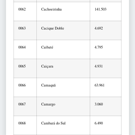
0062
Cachoeirinha
141.503
0063
Cacique Doble
4.692
0064
Caibaté
4.795
0065
Caiçara
4.931
0066
Camaquã
63.961
0067
Camargo
3.060
0068
Cambará do Sul
6.490