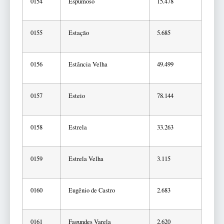
0154
Espumoso
15.478
0155
Estação
5.685
0156
Estância Velha
49.499
0157
Esteio
78.144
0158
Estrela
33.263
0159
Estrela Velha
3.115
0160
Eugênio de Castro
2.683
0161
Fagundes Varela
2.620