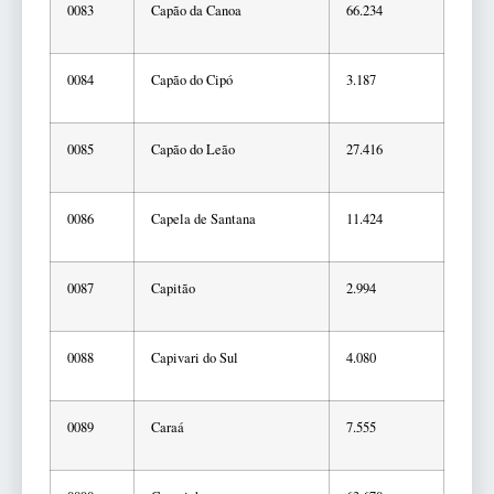
0083
Capão da Canoa
66.234
0084
Capão do Cipó
3.187
0085
Capão do Leão
27.416
0086
Capela de Santana
11.424
0087
Capitão
2.994
0088
Capivari do Sul
4.080
0089
Caraá
7.555