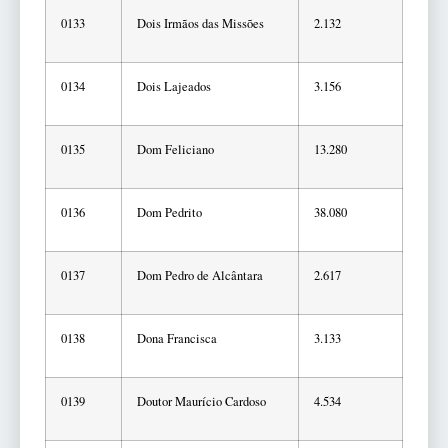
0133
Dois Irmãos das Missões
2.132
0134
Dois Lajeados
3.156
0135
Dom Feliciano
13.280
0136
Dom Pedrito
38.080
0137
Dom Pedro de Alcântara
2.617
0138
Dona Francisca
3.133
0139
Doutor Maurício Cardoso
4.534