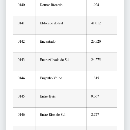
0140
Doutor Ricardo
1.924
0141
Eldorado do Sul
41.012
0142
Encantado
23.520
0143
Encruzilhada do Sul
24.275
0144
Engenho Velho
1.315
0145
Entre-Ijuís
9.367
0146
Entre Rios do Sul
2.727