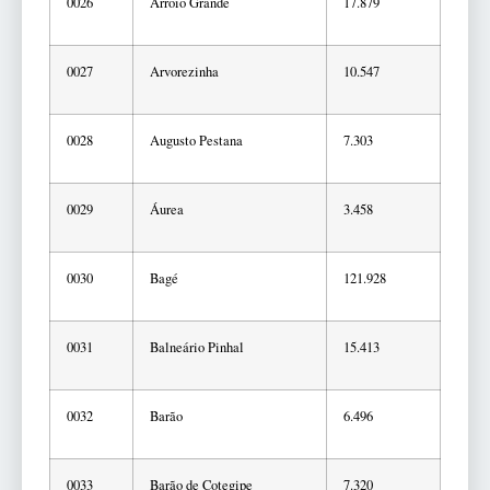
0026
Arroio Grande
17.879
0027
Arvorezinha
10.547
0028
Augusto Pestana
7.303
0029
Áurea
3.458
0030
Bagé
121.928
0031
Balneário Pinhal
15.413
0032
Barão
6.496
0033
Barão de Cotegipe
7.320