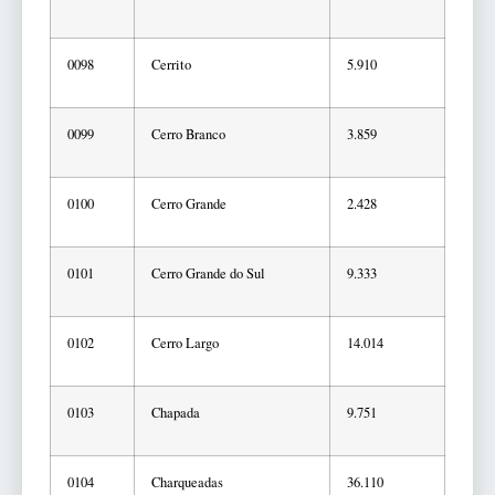
0098
Cerrito
5.910
0099
Cerro Branco
3.859
0100
Cerro Grande
2.428
0101
Cerro Grande do Sul
9.333
0102
Cerro Largo
14.014
0103
Chapada
9.751
0104
Charqueadas
36.110