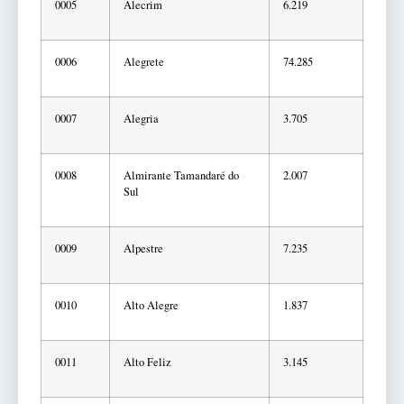
0005
Alecrim
6.219
0006
Alegrete
74.285
0007
Alegria
3.705
0008
Almirante Tamandaré do
2.007
Sul
0009
Alpestre
7.235
0010
Alto Alegre
1.837
0011
Alto Feliz
3.145