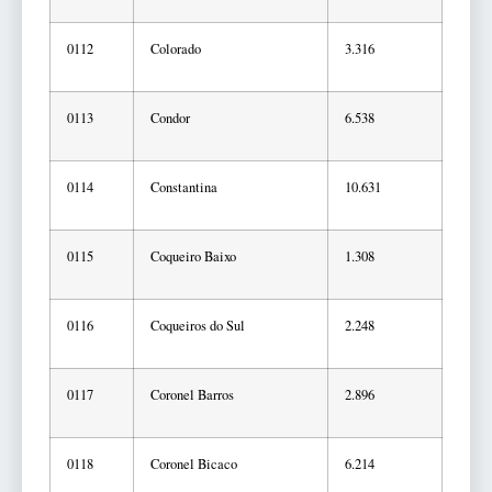
0112
Colorado
3.316
0113
Condor
6.538
0114
Constantina
10.631
0115
Coqueiro Baixo
1.308
0116
Coqueiros do Sul
2.248
0117
Coronel Barros
2.896
0118
Coronel Bicaco
6.214