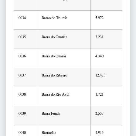
0034
Barão do Triunfo
5.972
0035
Barra do Guarita
3.231
0036
Barra do Quaraí
4.340
0037
Barra do Ribeiro
12.473
0038
Barra do Rio Azul
1.721
0039
Barra Funda
2.557
0040
Barracão
4.915