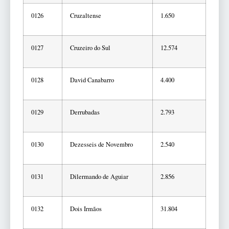
0126
Cruzaltense
1.650
0127
Cruzeiro do Sul
12.574
0128
David Canabarro
4.400
0129
Derrubadas
2.793
0130
Dezesseis de Novembro
2.540
0131
Dilermando de Aguiar
2.856
0132
Dois Irmãos
31.804