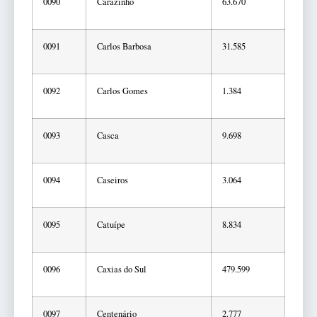
0090
Carazinho
63.670
0091
Carlos Barbosa
31.585
0092
Carlos Gomes
1.384
0093
Casca
9.698
0094
Caseiros
3.064
0095
Catuípe
8.834
0096
Caxias do Sul
479.599
0097
Centenário
2.777