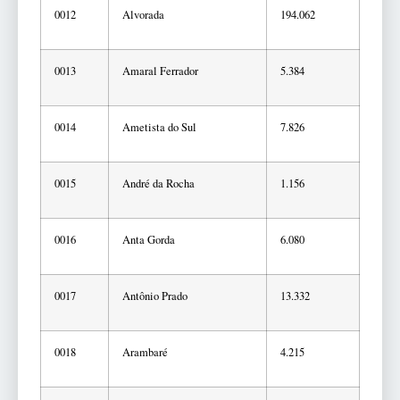
0012
Alvorada
194.062
0013
Amaral Ferrador
5.384
0014
Ametista do Sul
7.826
0015
André da Rocha
1.156
0016
Anta Gorda
6.080
0017
Antônio Prado
13.332
0018
Arambaré
4.215