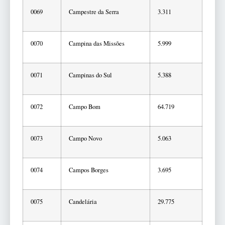
0069
Campestre da Serra
3.311
0070
Campina das Missões
5.999
0071
Campinas do Sul
5.388
0072
Campo Bom
64.719
0073
Campo Novo
5.063
0074
Campos Borges
3.695
0075
Candelária
29.775