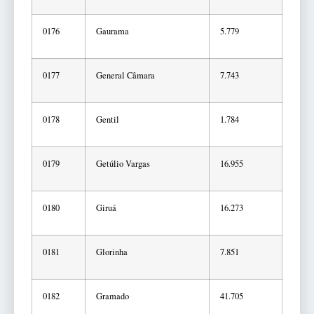
0176
Gaurama
5.779
0177
General Câmara
7.743
0178
Gentil
1.784
0179
Getúlio Vargas
16.955
0180
Giruá
16.273
0181
Glorinha
7.851
0182
Gramado
41.705