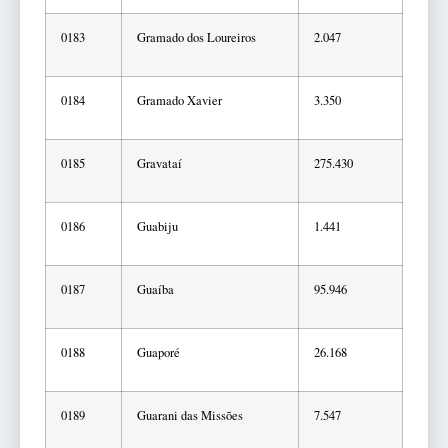
0183
Gramado dos Loureiros
2.047
0184
Gramado Xavier
3.350
0185
Gravataí
275.430
0186
Guabiju
1.441
0187
Guaíba
95.946
0188
Guaporé
26.168
0189
Guarani das Missões
7.547