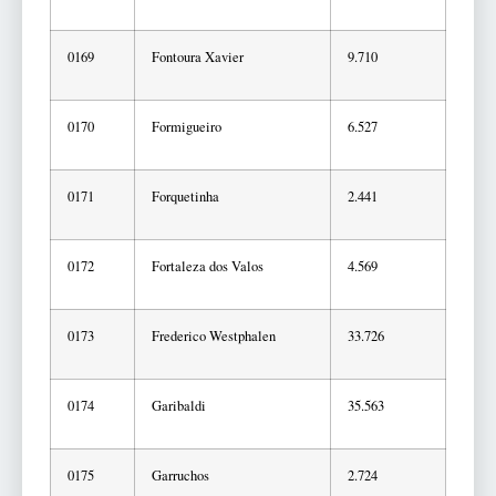
0169
Fontoura Xavier
9.710
0170
Formigueiro
6.527
0171
Forquetinha
2.441
0172
Fortaleza dos Valos
4.569
0173
Frederico Westphalen
33.726
0174
Garibaldi
35.563
0175
Garruchos
2.724