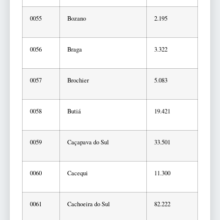
0055
Bozano
2.195
0056
Braga
3.322
0057
Brochier
5.083
0058
Butiá
19.421
0059
Caçapava do Sul
33.501
0060
Cacequi
11.300
0061
Cachoeira do Sul
82.222