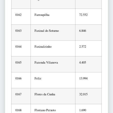
0162
Farroupilha
72.552
0163
Faxinal do Soturno
6.846
0164
Faxinalzinho
2.572
0165
Fazenda Vilanova
4.405
0166
Feliz
13.994
0167
Flores da Cunha
32.015
0168
Floriano Peixoto
1.690