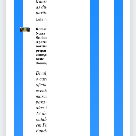
transmitiu
as duas
partidas
Leia mais
Romaria de
Nossa
Senhora
Aparecida:
novena
preparatória
começa
neste
domingo, 9
Divulgado
o cartal
oficial do
evento
marcado
para os
dias 11 e
12 de
outubro
em Passo
Fundo