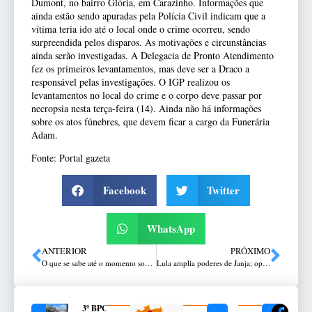
Dumont, no bairro Glória, em Carazinho. Informações que
ainda estão sendo apuradas pela Polícia Civil indicam que a
vítima teria ido até o local onde o crime ocorreu, sendo
surpreendida pelos disparos. As motivações e circunstâncias
ainda serão investigadas. A Delegacia de Pronto Atendimento
fez os primeiros levantamentos, mas deve ser a Draco a
responsável pelas investigações. O IGP realizou os
levantamentos no local do crime e o corpo deve passar por
necropsia nesta terça-feira (14). Ainda não há informações
sobre os atos fúnebres, que devem ficar a cargo da Funerária
Adam.
Fonte: Portal gazeta
Facebook
Twitter
WhatsApp
ANTERIOR
PRÓXIMO
O que se sabe até o momento sobre a morte de mãe e filha catarinenses em apartamento no Rio de Janeiro
Lula amplia poderes de Janja; oposição busca derrubar decreto
3º BPChq