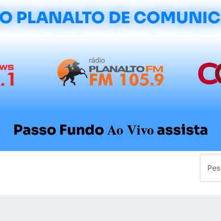
O PLANALTO DE COMUNI
Ao Vivo
Passo Fundo
assista
mo
Colunistas
Sobre a Planalto
Contato