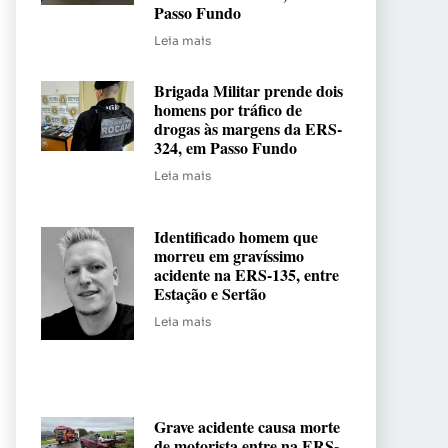
Passo Fundo
Leia mais
Brigada Militar prende dois
homens por tráfico de
drogas às margens da ERS-
324, em Passo Fundo
Leia mais
Identificado homem que
morreu em gravíssimo
acidente na ERS-135, entre
Estação e Sertão
Leia mais
Grave acidente causa morte
de motorista entre na ERS-