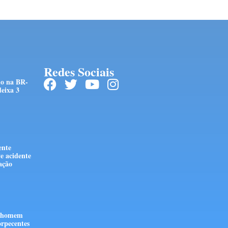
Redes Sociais
do na BR-
eixa 3
ente
e acidente
stação
e homem
orpecentes