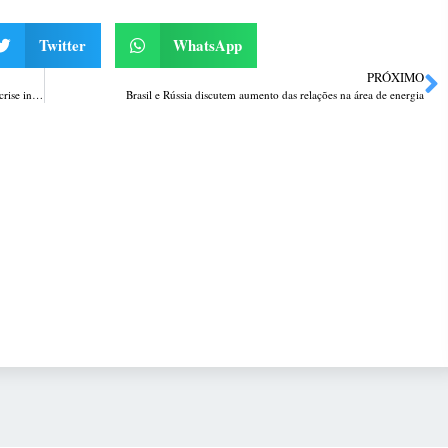
Twitter
WhatsApp
PRÓXIMO
Delegado Fernando Sodré deixa o comando da Polícia Civil do RS após crise interna
Brasil e Rússia discutem aumento das relações na área de energia