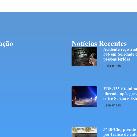
ação
Notícias Recentes
Acidente registra
386 em Soledade d
pessoas feridas
Leia mais
ERS-135 é totalm
liberada após grav
entre Sertão e E
Leia mais
3º BPChq prend
por tráfico de ent