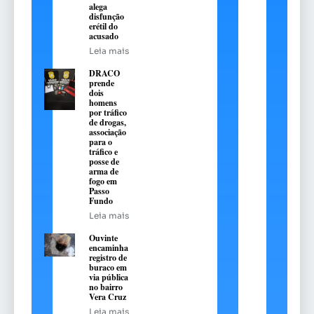
alega
disfunção
erétil do
acusado
Leia mais
DRACO
prende
dois
homens
por tráfico
de drogas,
associação
para o
tráfico e
posse de
arma de
fogo em
Passo
Fundo
Leia mais
Ouvinte
encaminha
registro de
buraco em
via pública
no bairro
Vera Cruz
Leia mais