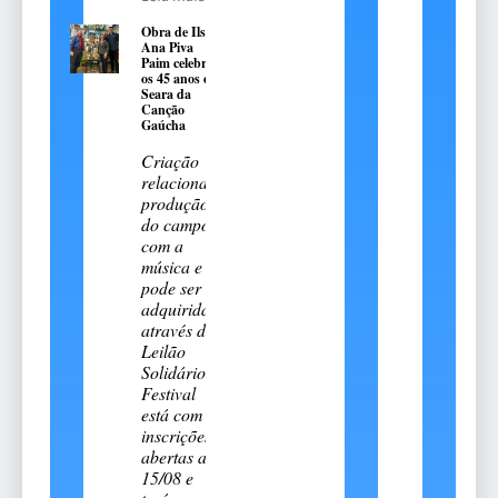
Obra de Ilse
Ana Piva
Paim celebra
os 45 anos da
Seara da
Canção
Gaúcha
Criação
relaciona a
produção
do campo
com a
música e
pode ser
adquirida
através do
Leilão
Solidário.
Festival
está com
inscrições
abertas até
15/08 e