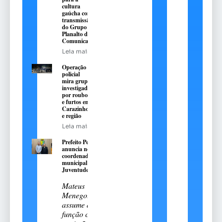
cultura
gaúcha com
transmissão
do Grupo
Planalto de
Comunicação
Leia mais
Operação
policial
mira grupo
investigado
por roubos
e furtos em
Carazinho
e região
Leia mais
Prefeito Pedro
anuncia novo
coordenador
municipal da
Juventude
Mateus
Menegotto
assume a
função com