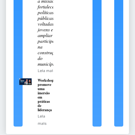
a missão de
fortalecer
políticas
públicas
voltadas aos
jovens e
ampliar sua
participação
na
construção
do
município
Leia mais
Workshop
promove
uma
imersão
em
práticas
de
liderança
Leia
mais