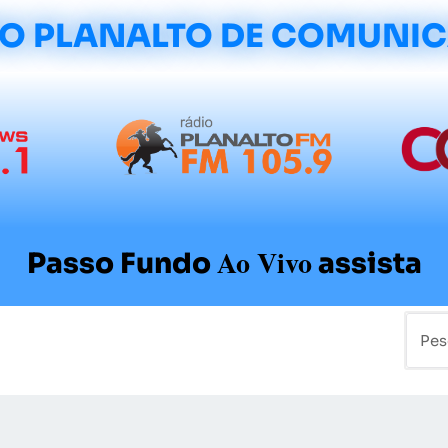
O PLANALTO DE COMUNI
Ao Vivo
Passo Fundo
assista
mo
Colunistas
Sobre a Planalto
Contato