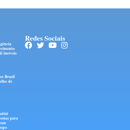
Redes Sociais
ngência
ecimento
l imóveis
no Brasil
ulho de
atini
ostas para
 com
rupo