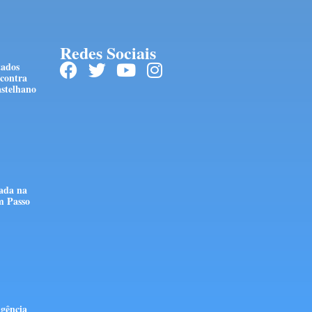
Redes Sociais
tados
 contra
stelhano
tada na
m Passo
ngência