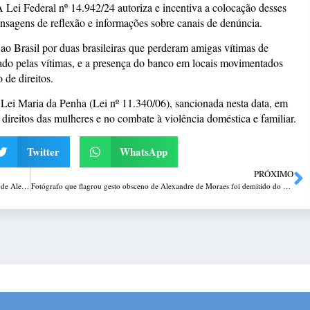
A Lei Federal nº 14.942/24 autoriza e incentiva a colocação desses
sagens de reflexão e informações sobre canais de denúncia.
da ao Brasil por duas brasileiras que perderam amigas vítimas de
ado pelas vítimas, e a presença do banco em locais movimentados
 de direitos.
ei Maria da Penha (Lei nº 11.340/06), sancionada nesta data, em
direitos das mulheres e no combate à violência doméstica e familiar.
Twitter
WhatsApp
PRÓXIMO
“Estamos monitorando de perto”, diz Embaixada dos EUA sobre aliados de Alexandre de Moraes
Fotógrafo que flagrou gesto obsceno de Alexandre de Moraes foi demitido do Estadão