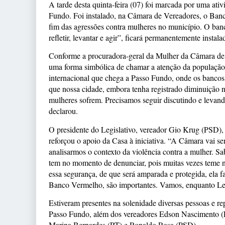
A tarde desta quinta-feira (07) foi marcada por uma ati
Fundo. Foi instalado, na Câmara de Vereadores, o Ban
fim das agressões contra mulheres no município. O banc
refletir, levantar e agir”, ficará permanentemente instal
Conforme a procuradora-geral da Mulher da Câmara de
uma forma simbólica de chamar a atenção da população
internacional que chega a Passo Fundo, onde os bancos
que nossa cidade, embora tenha registrado diminuição no
mulheres sofrem. Precisamos seguir discutindo e levand
declarou.
O presidente do Legislativo, vereador Gio Krug (PSD), 
reforçou o apoio da Casa à iniciativa. “A Câmara vai se
analisarmos o contexto da violência contra a mulher. Sa
tem no momento de denunciar, pois muitas vezes teme nã
essa segurança, de que será amparada e protegida, ela fa
Banco Vermelho, são importantes. Vamos, enquanto Legis
Estiveram presentes na solenidade diversas pessoas e re
Passo Fundo, além dos vereadores Edson Nascimento (Pr
Marina Bernardes (PT) e Ronaldo Rosa (PSD).