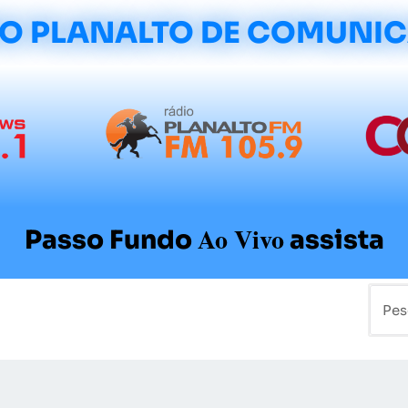
O PLANALTO DE COMUNI
Ao Vivo
Passo Fundo
assista
mo
Colunistas
Sobre a Planalto
Contato