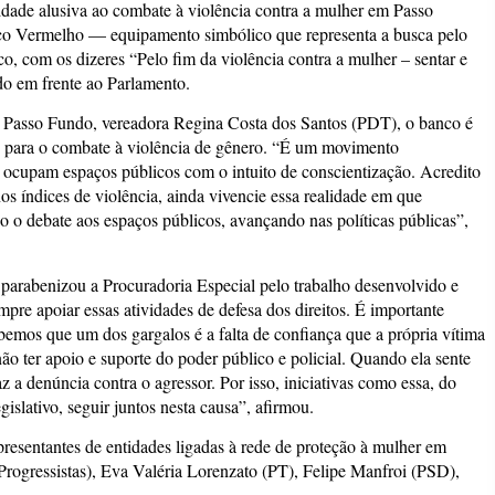
vidade alusiva ao combate à violência contra a mulher em Passo
co Vermelho — equipamento simbólico que representa a busca pelo
o, com os dizeres “Pelo fim da violência contra a mulher – sentar e
ado em frente ao Parlamento.
 Passo Fundo, vereadora Regina Costa dos Santos (PDT), o banco é
 para o combate à violência de gênero. “É um movimento
 ocupam espaços públicos com o intuito de conscientização. Acredito
s índices de violência, ainda vivencie essa realidade em que
o o debate aos espaços públicos, avançando nas políticas públicas”,
parabenizou a Procuradoria Especial pelo trabalho desenvolvido e
mpre apoiar essas atividades de defesa dos direitos. É importante
bemos que um dos gargalos é a falta de confiança que a própria vítima
o ter apoio e suporte do poder público e policial. Quando ela sente
z a denúncia contra o agressor. Por isso, iniciativas como essa, do
lativo, seguir juntos nesta causa”, afirmou.
presentantes de entidades ligadas à rede de proteção à mulher em
ogressistas), Eva Valéria Lorenzato (PT), Felipe Manfroi (PSD),