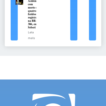
Acidente
com
morte e
quatro
feridos é
registrado
na BR-
386, em
Seberi
Leia
mais