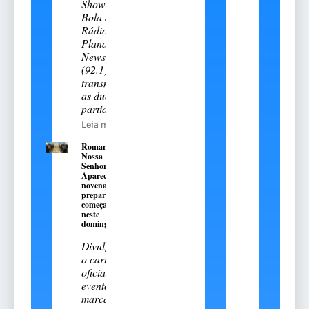
Show de
Bola da
Rádio
Planalto
News
(92.1)
transmitiu
as duas
partidas
Leia mais
Romaria de
Nossa
Senhora
Aparecida:
novena
preparatória
começa
neste
domingo, 9
Divulgado
o cartal
oficial do
evento
marcado