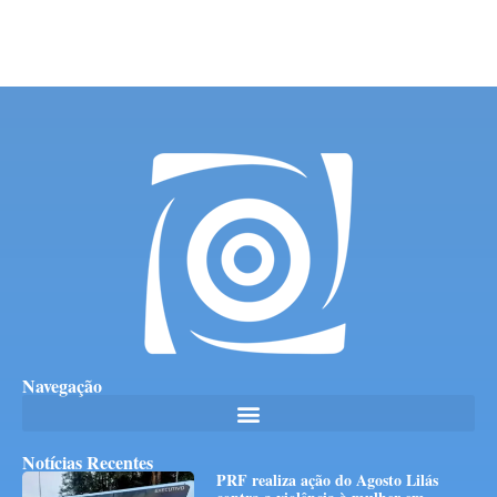
Navegação
Notícias Recentes
PRF realiza ação do Agosto Lilás