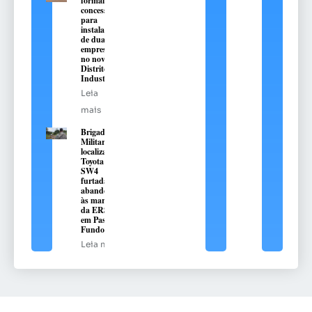
formaliza
concessões
para
instalação
de duas
empresas
no novo
Distrito
Industrial
Leia
mais
Brigada
Militar
localiza
Toyota Hilux
SW4
furtada e
abandonada
às margens
da ERS-324,
em Passo
Fundo
Leia mais