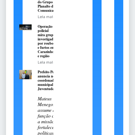
do Grupo
Planalto de
Comunicação
Leia mais
Operação
policial
mira grupo
investigado
por roubos
e furtos em
Carazinho
e região
Leia mais
Prefeito Pedro
anuncia novo
coordenador
municipal da
Juventude
Mateus
Menegotto
assume a
função com
a missão de
fortalecer
políticas