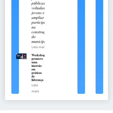
públicas
voltadas aos
jovens e
ampliar sua
participação
na
construção
do
município
Leia mais
Workshop
promove
uma
imersão
em
práticas
de
liderança
Leia
mais