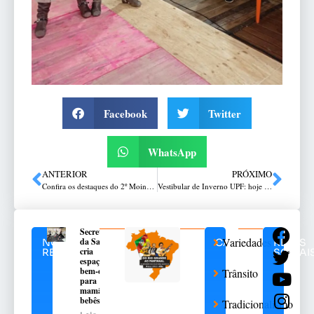
Facebook
Twitter
WhatsApp
ANTERIOR
PRÓXIMO
Confira os destaques do 2º Moinho Piá
Vestibular de Inverno UPF: hoje (16) é o último dia de inscrições para a prova presencial
Secretaria
Variedades
da Saúde
NOTÍCIAS
CATEGORIAS
REDES
cria
RELACIONADAS
SOCIAI
espaço de
bem-estar
Trânsito
para
mamães e
bebês
Tradicionalismo